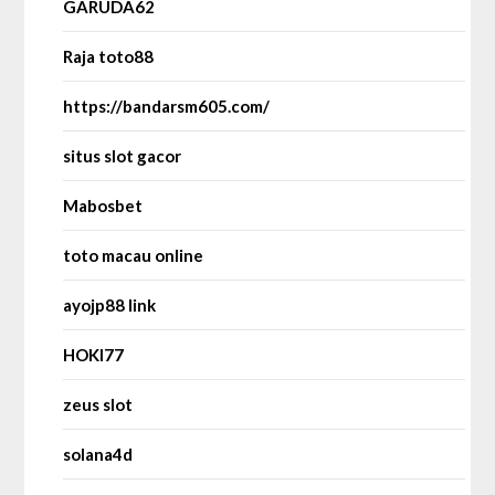
GARUDA62
Raja toto88
https://bandarsm605.com/
situs slot gacor
Mabosbet
toto macau online
ayojp88 link
HOKI77
zeus slot
solana4d