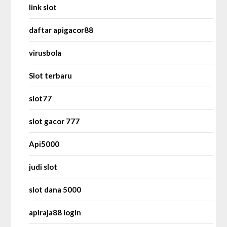
link slot
daftar apigacor88
virusbola
Slot terbaru
slot77
slot gacor 777
Api5000
judi slot
slot dana 5000
apiraja88 login