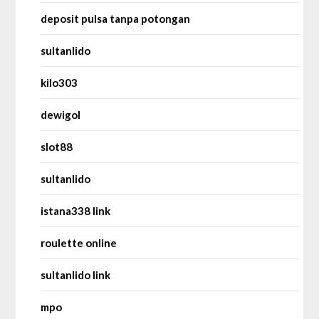
deposit pulsa tanpa potongan
sultanlido
kilo303
dewigol
slot88
sultanlido
istana338 link
roulette online
sultanlido link
mpo