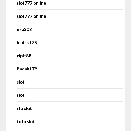
slot777 online
slot777 online
exa303
badak178
cipit88
Badak178
slot
slot
rtp slot
toto slot