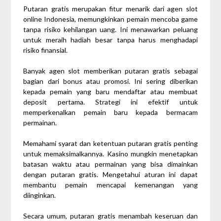
Putaran gratis merupakan fitur menarik dari agen slot
online Indonesia, memungkinkan pemain mencoba game
tanpa risiko kehilangan uang. Ini menawarkan peluang
untuk meraih hadiah besar tanpa harus menghadapi
risiko finansial.
Banyak agen slot memberikan putaran gratis sebagai
bagian dari bonus atau promosi. Ini sering diberikan
kepada pemain yang baru mendaftar atau membuat
deposit pertama. Strategi ini efektif untuk
memperkenalkan pemain baru kepada bermacam
permainan.
Memahami syarat dan ketentuan putaran gratis penting
untuk memaksimalkannya. Kasino mungkin menetapkan
batasan waktu atau permainan yang bisa dimainkan
dengan putaran gratis. Mengetahui aturan ini dapat
membantu pemain mencapai kemenangan yang
diinginkan.
Secara umum, putaran gratis menambah keseruan dan