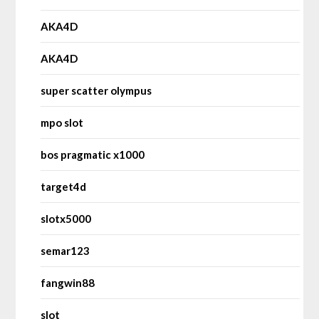
AKA4D
AKA4D
super scatter olympus
mpo slot
bos pragmatic x1000
target4d
slotx5000
semar123
fangwin88
slot