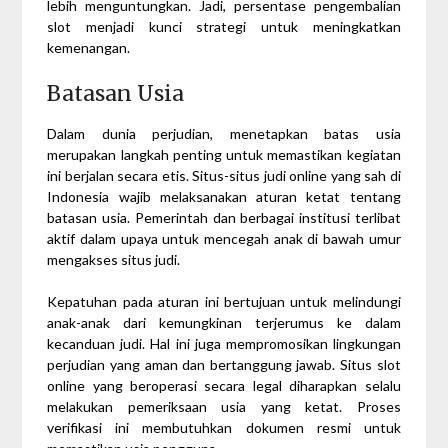
lebih menguntungkan. Jadi, persentase pengembalian
slot menjadi kunci strategi untuk meningkatkan
kemenangan.
Batasan Usia
Dalam dunia perjudian, menetapkan batas usia
merupakan langkah penting untuk memastikan kegiatan
ini berjalan secara etis. Situs-situs judi online yang sah di
Indonesia wajib melaksanakan aturan ketat tentang
batasan usia. Pemerintah dan berbagai institusi terlibat
aktif dalam upaya untuk mencegah anak di bawah umur
mengakses situs judi.
Kepatuhan pada aturan ini bertujuan untuk melindungi
anak-anak dari kemungkinan terjerumus ke dalam
kecanduan judi. Hal ini juga mempromosikan lingkungan
perjudian yang aman dan bertanggung jawab. Situs slot
online yang beroperasi secara legal diharapkan selalu
melakukan pemeriksaan usia yang ketat. Proses
verifikasi ini membutuhkan dokumen resmi untuk