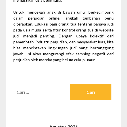
memastikan usia pengguna.
Untuk mencegah anak di bawah umur berkecimpung
dalam perjudian online, langkah tambahan perlu
diterapkan. Edukasi bagi orang tua tentang bahaya judi
pada usia muda serta fitur kontrol orang tua di website
judi menjadi penting. Dengan upaya kolektif dari
pemerintah, industri perjudian, dan masyarakat luas, kita
bisa menciptakan lingkungan judi yang bertanggung
jawab. Ini akan mengurangi efek samping negatif dari
perjudian oleh mereka yang belum cukup umur.
CARI
UNTUK:
Agustus 2026