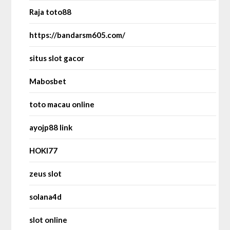
Raja toto88
https://bandarsm605.com/
situs slot gacor
Mabosbet
toto macau online
ayojp88 link
HOKI77
zeus slot
solana4d
slot online