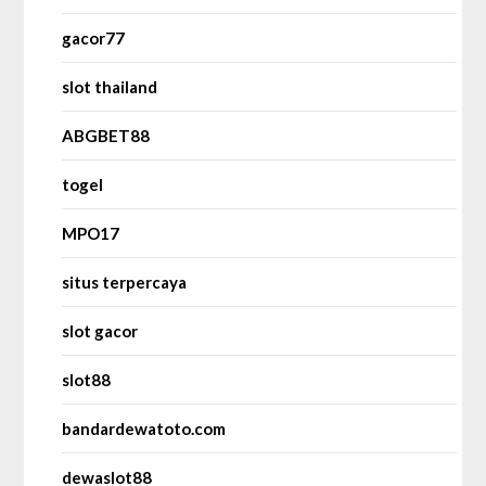
gacor77
slot thailand
ABGBET88
togel
MPO17
situs terpercaya
slot gacor
slot88
bandardewatoto.com
dewaslot88