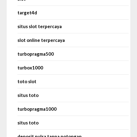
target4d
situs slot terpercaya
slot online terpercaya
turbopragma500
turbox1000
toto slot
situs toto
turbopragma1000
situs toto
deposit pulsa tanpa potongan