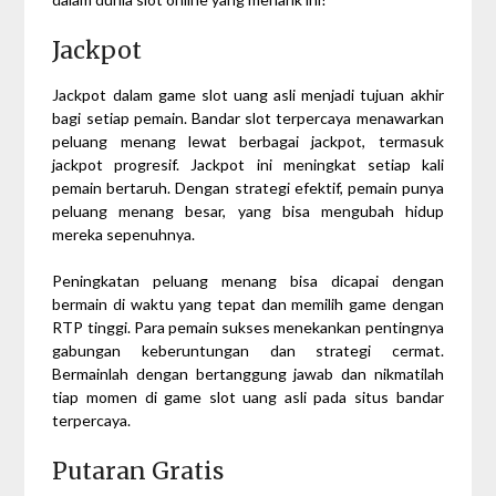
Jackpot
Jackpot dalam game slot uang asli menjadi tujuan akhir
bagi setiap pemain. Bandar slot terpercaya menawarkan
peluang menang lewat berbagai jackpot, termasuk
jackpot progresif. Jackpot ini meningkat setiap kali
pemain bertaruh. Dengan strategi efektif, pemain punya
peluang menang besar, yang bisa mengubah hidup
mereka sepenuhnya.
Peningkatan peluang menang bisa dicapai dengan
bermain di waktu yang tepat dan memilih game dengan
RTP tinggi. Para pemain sukses menekankan pentingnya
gabungan keberuntungan dan strategi cermat.
Bermainlah dengan bertanggung jawab dan nikmatilah
tiap momen di game slot uang asli pada situs bandar
terpercaya.
Putaran Gratis