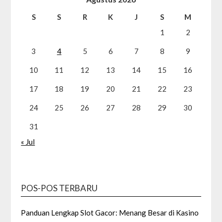
S
S
R
K
J
S
M
1
2
3
4
5
6
7
8
9
10
11
12
13
14
15
16
17
18
19
20
21
22
23
24
25
26
27
28
29
30
31
« Jul
POS-POS TERBARU
Panduan Lengkap Slot Gacor: Menang Besar di Kasino