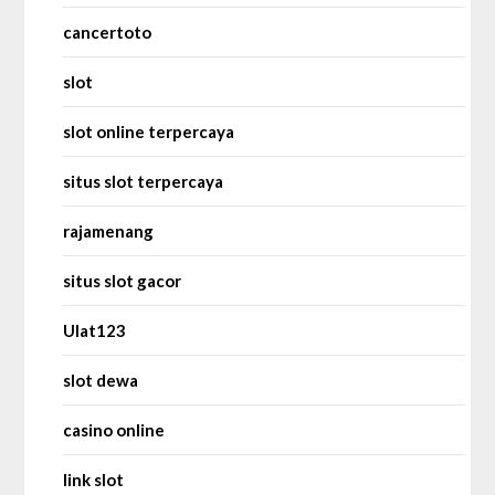
cancertoto
slot
slot online terpercaya
situs slot terpercaya
rajamenang
situs slot gacor
Ulat123
slot dewa
casino online
link slot