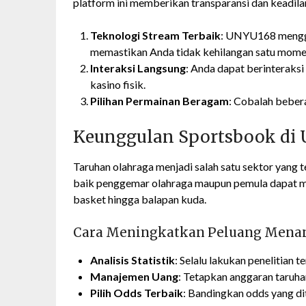
platform ini memberikan transparansi dan keadila
Teknologi Stream Terbaik
: UNYU168 menggun
memastikan Anda tidak kehilangan satu mome
Interaksi Langsung
: Anda dapat berinteraksi
kasino fisik.
Pilihan Permainan Beragam
: Cobalah beber
Keunggulan Sportsbook di
Taruhan olahraga menjadi salah satu sektor yang 
baik penggemar olahraga maupun pemula dapat men
basket hingga balapan kuda.
Cara Meningkatkan Peluang Menan
Analisis Statistik
: Selalu lakukan penelitian 
Manajemen Uang
: Tetapkan anggaran taruhan
Pilih Odds Terbaik
: Bandingkan odds yang d