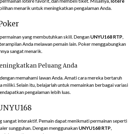
ermainan lotere favorit, dan membeli tiket. Misalnya,
lotere
 pilihan menarik untuk meningkatkan pengalaman Anda.
Poker
u permainan yang membutuhkan skill. Dengan
UNYU168 RTP
,
terampilan Anda melawan pemain lain. Poker menggabungkan
annya sangat menarik.
 Meningkatkan Peluang Anda
h dengan memahami lawan Anda. Amati cara mereka bertaruh
iliki. Selain itu, belajarlah untuk memainkan berbagai variasi
endapatkan pengalaman lebih luas.
 UNYU168
sangat interaktif. Pemain dapat menikmati permainan seperti
 dealer sungguhan. Dengan menggunakan
UNYU168 RTP
,