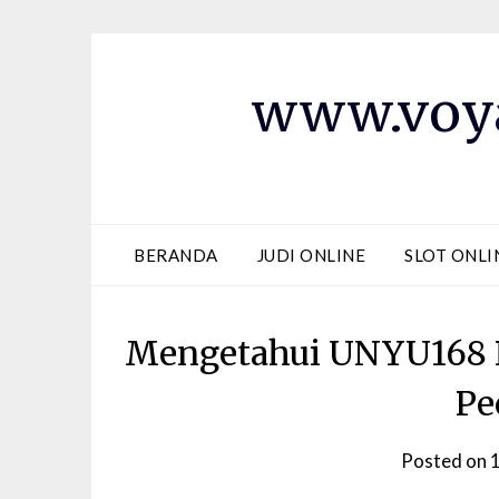
Skip
to
content
www.voya
BERANDA
JUDI ONLINE
SLOT ONLI
Mengetahui UNYU168 
Pe
Posted on
1