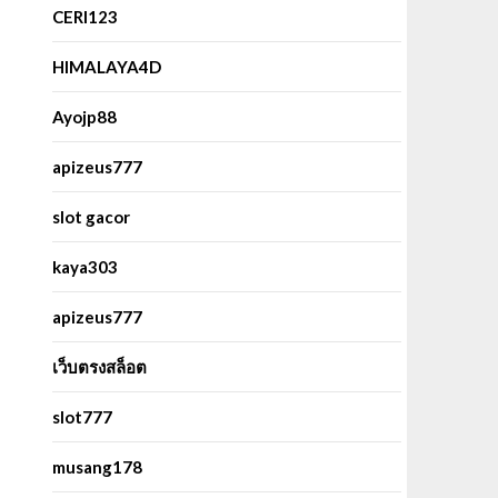
CERI123
HIMALAYA4D
Ayojp88
apizeus777
slot gacor
kaya303
apizeus777
เว็บตรงสล็อต
slot777
musang178