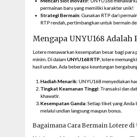
Mencari Slot Inovatif
: UNYU168 menawarkan 
permainan baru yang memiliki karakter unik!
Strategi Bermain
: Gunakan RTP dari permain
RTP rendah, pertimbangkan untuk bermain deng
Mengapa UNYU168 Adalah Pi
Lotere menawarkan kesempatan besar bagi para 
minim. Di dalam
UNYU168 RTP
, lotere memungk
hasil undian. Ada beberapa keuntungan bergabung 
Hadiah Menarik
: UNYU168 menyediakan hadi
Tingkat Keamanan Tinggi
: Transaksi dan d
khawatir.
Kesempatan Ganda
: Setiap tiket yang And
melalui undian langsung maupun bonus.
Bagaimana Cara Bermain Lotere di