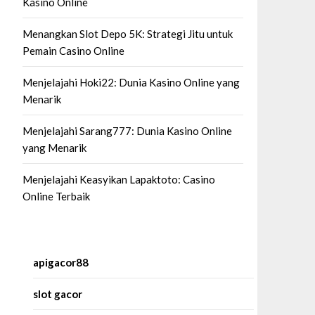
Kasino Online
Menangkan Slot Depo 5K: Strategi Jitu untuk
Pemain Casino Online
Menjelajahi Hoki22: Dunia Kasino Online yang
Menarik
Menjelajahi Sarang777: Dunia Kasino Online
yang Menarik
Menjelajahi Keasyikan Lapaktoto: Casino
Online Terbaik
apigacor88
slot gacor