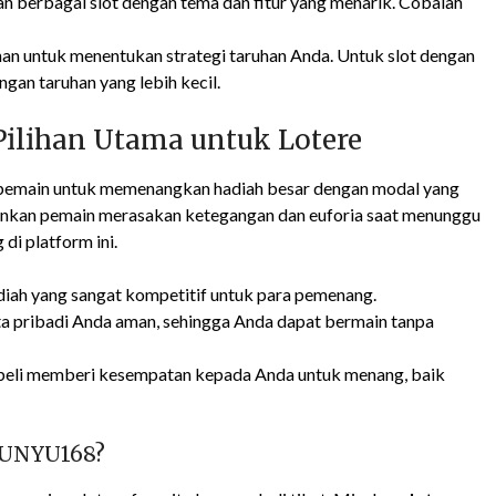
berbagai slot dengan tema dan fitur yang menarik. Cobalah
an untuk menentukan strategi taruhan Anda. Untuk slot dengan
an taruhan yang lebih kecil.
lihan Utama untuk Lotere
pemain untuk memenangkan hadiah besar dengan modal yang
inkan pemain merasakan ketegangan dan euforia saat menunggu
di platform ini.
ah yang sangat kompetitif untuk para pemenang.
ata pribadi Anda aman, sehingga Anda dapat bermain tanpa
a beli memberi kesempatan kepada Anda untuk menang, baik
 UNYU168?