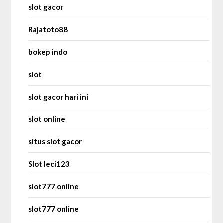
slot gacor
Rajatoto88
bokep indo
slot
slot gacor hari ini
slot online
situs slot gacor
Slot leci123
slot777 online
slot777 online