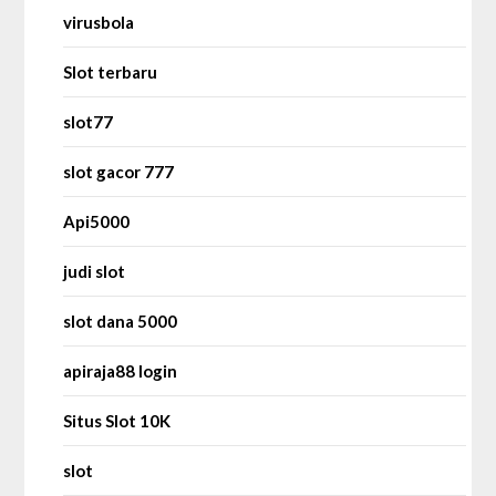
virusbola
Slot terbaru
slot77
slot gacor 777
Api5000
judi slot
slot dana 5000
apiraja88 login
Situs Slot 10K
slot