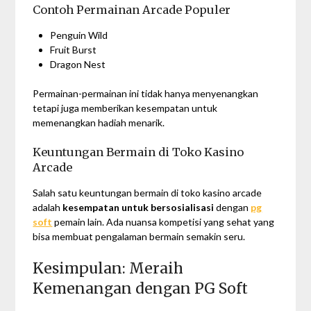
Contoh Permainan Arcade Populer
Penguin Wild
Fruit Burst
Dragon Nest
Permainan-permainan ini tidak hanya menyenangkan
tetapi juga memberikan kesempatan untuk
memenangkan hadiah menarik.
Keuntungan Bermain di Toko Kasino
Arcade
Salah satu keuntungan bermain di toko kasino arcade
adalah
kesempatan untuk bersosialisasi
dengan
pg
soft
pemain lain. Ada nuansa kompetisi yang sehat yang
bisa membuat pengalaman bermain semakin seru.
Kesimpulan: Meraih
Kemenangan dengan PG Soft