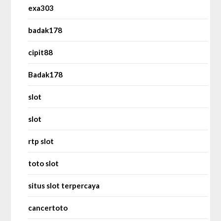
exa303
badak178
cipit88
Badak178
slot
slot
rtp slot
toto slot
situs slot terpercaya
cancertoto