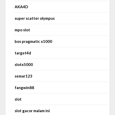
AKA4D
super scatter olympus
mpo slot
bos pragmatic x1000
target4d
slotx5000
semar123
fangwin88
slot
slot gacor malam ini