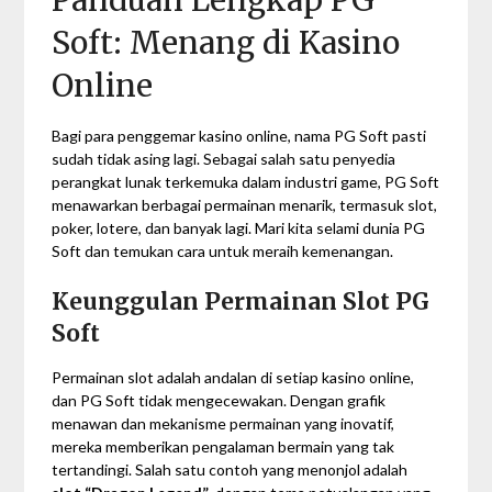
Panduan Lengkap PG
Soft: Menang di Kasino
Online
Bagi para penggemar kasino online, nama PG Soft pasti
sudah tidak asing lagi. Sebagai salah satu penyedia
perangkat lunak terkemuka dalam industri game, PG Soft
menawarkan berbagai permainan menarik, termasuk slot,
poker, lotere, dan banyak lagi. Mari kita selami dunia PG
Soft dan temukan cara untuk meraih kemenangan.
Keunggulan Permainan Slot PG
Soft
Permainan slot adalah andalan di setiap kasino online,
dan PG Soft tidak mengecewakan. Dengan grafik
menawan dan mekanisme permainan yang inovatif,
mereka memberikan pengalaman bermain yang tak
tertandingi. Salah satu contoh yang menonjol adalah