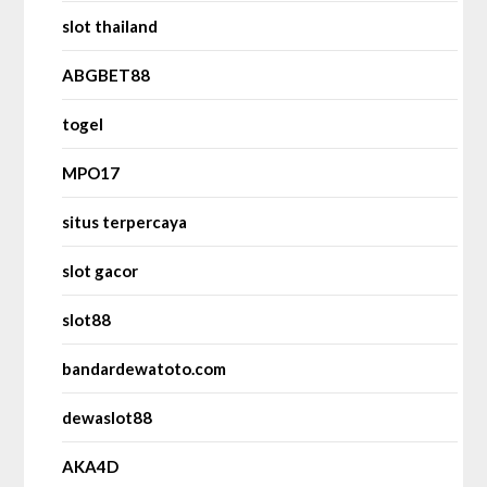
slot thailand
ABGBET88
togel
MPO17
situs terpercaya
slot gacor
slot88
bandardewatoto.com
dewaslot88
AKA4D