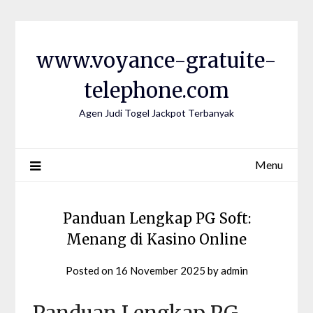
Skip
to
content
www.voyance-gratuite-
telephone.com
Agen Judi Togel Jackpot Terbanyak
Menu
Panduan Lengkap PG Soft:
Menang di Kasino Online
Posted on
16 November 2025
by
admin