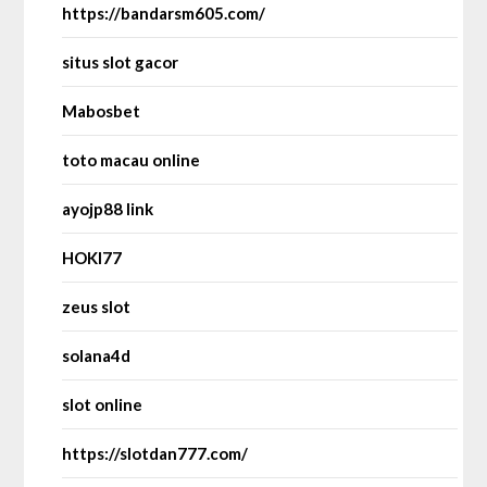
https://bandarsm605.com/
situs slot gacor
Mabosbet
toto macau online
ayojp88 link
HOKI77
zeus slot
solana4d
slot online
https://slotdan777.com/