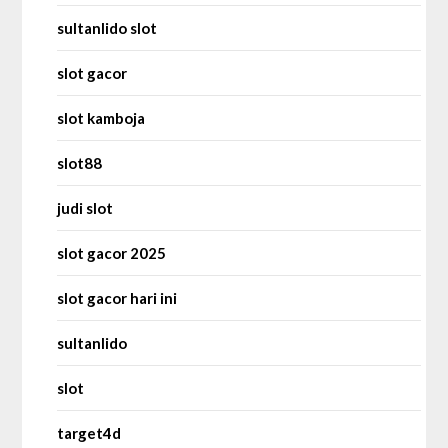
sultanlido slot
slot gacor
slot kamboja
slot88
judi slot
slot gacor 2025
slot gacor hari ini
sultanlido
slot
target4d