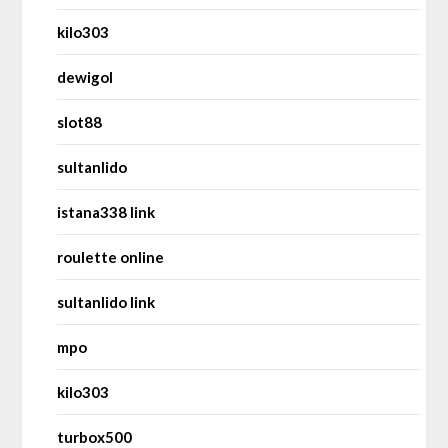
kilo303
dewigol
slot88
sultanlido
istana338 link
roulette online
sultanlido link
mpo
kilo303
turbox500