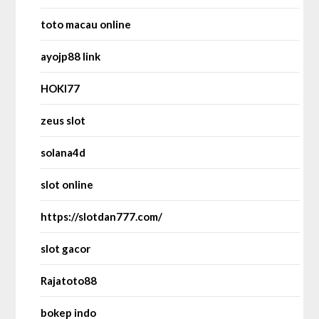
toto macau online
ayojp88 link
HOKI77
zeus slot
solana4d
slot online
https://slotdan777.com/
slot gacor
Rajatoto88
bokep indo