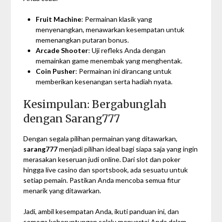
Fruit Machine
: Permainan klasik yang
menyenangkan, menawarkan kesempatan untuk
memenangkan putaran bonus.
Arcade Shooter
: Uji refleks Anda dengan
memainkan game menembak yang menghentak.
Coin Pusher
: Permainan ini dirancang untuk
memberikan kesenangan serta hadiah nyata.
Kesimpulan: Bergabunglah
dengan Sarang777
Dengan segala pilihan permainan yang ditawarkan,
sarang777
menjadi pilihan ideal bagi siapa saja yang ingin
merasakan keseruan judi online. Dari slot dan poker
hingga live casino dan sportsbook, ada sesuatu untuk
setiap pemain. Pastikan Anda mencoba semua fitur
menarik yang ditawarkan.
Jadi, ambil kesempatan Anda, ikuti panduan ini, dan
semoga keberuntungan selalu menyertai Anda dalam