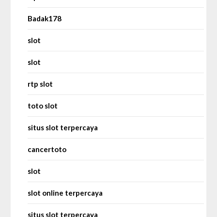
Badak178
slot
slot
rtp slot
toto slot
situs slot terpercaya
cancertoto
slot
slot online terpercaya
situs slot terpercaya