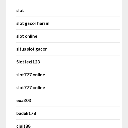
slot
slot gacor hari ini
slot online
situs slot gacor
Slot leci123
slot777 online
slot777 online
exa303
badak178
cipit88