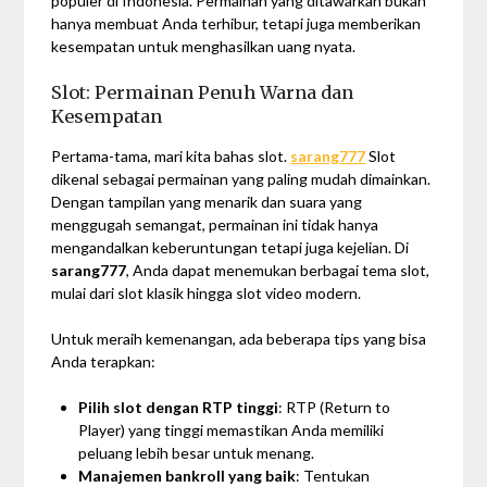
populer di Indonesia. Permainan yang ditawarkan bukan
hanya membuat Anda terhibur, tetapi juga memberikan
kesempatan untuk menghasilkan uang nyata.
Slot: Permainan Penuh Warna dan
Kesempatan
Pertama-tama, mari kita bahas slot.
sarang777
Slot
dikenal sebagai permainan yang paling mudah dimainkan.
Dengan tampilan yang menarik dan suara yang
menggugah semangat, permainan ini tidak hanya
mengandalkan keberuntungan tetapi juga kejelian. Di
sarang777
, Anda dapat menemukan berbagai tema slot,
mulai dari slot klasik hingga slot video modern.
Untuk meraih kemenangan, ada beberapa tips yang bisa
Anda terapkan:
Pilih slot dengan RTP tinggi
: RTP (Return to
Player) yang tinggi memastikan Anda memiliki
peluang lebih besar untuk menang.
Manajemen bankroll yang baik
: Tentukan