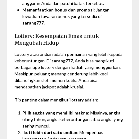
anggaran Anda dan patuhi batas tersebut.
Memanfaatkan bonus dan promosi
: Jangan
lewatkan tawaran bonus yang tersedia di
sarang777
.
Lottery: Kesempatan Emas untuk
Mengubah Hidup
Lottery atau undian adalah permainan yang lebih kepada
keberuntungan. Di
sarang777
, Anda bisa mengikuti
berbagai tipe lottery dengan hadiah yang menggiurkan.
Meskipun peluang menang cenderung lebih kecil
dibandingkan slot, momen ketika Anda bisa
mendapatkan jackpot adalah krusial.
Tip penting dalam mengikuti lottery adalah:
Pilih angka yang memiliki makna
: Misalnya, angka
ulang tahun, angka keberuntungan, atau angka yang
sering muncul.
Ikuti lebih dari satu undian
: Memperluas
kesempatan Anda untuk menang.