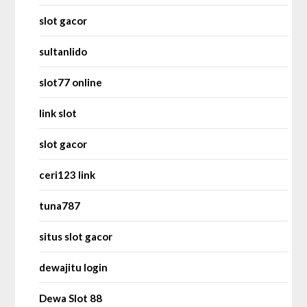
slot gacor
sultanlido
slot77 online
link slot
slot gacor
ceri123 link
tuna787
situs slot gacor
dewajitu login
Dewa Slot 88