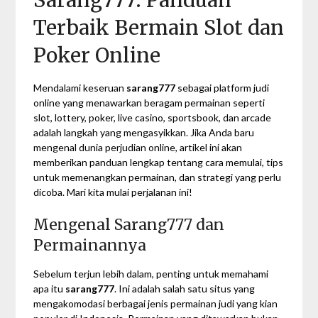
Sarang777: Panduan
Terbaik Bermain Slot dan
Poker Online
Mendalami keseruan
sarang777
sebagai platform judi
online yang menawarkan beragam permainan seperti
slot, lottery, poker, live casino, sportsbook, dan arcade
adalah langkah yang mengasyikkan. Jika Anda baru
mengenal dunia perjudian online, artikel ini akan
memberikan panduan lengkap tentang cara memulai, tips
untuk memenangkan permainan, dan strategi yang perlu
dicoba. Mari kita mulai perjalanan ini!
Mengenal Sarang777 dan
Permainannya
Sebelum terjun lebih dalam, penting untuk memahami
apa itu
sarang777
. Ini adalah salah satu situs yang
mengakomodasi berbagai jenis permainan judi yang kian