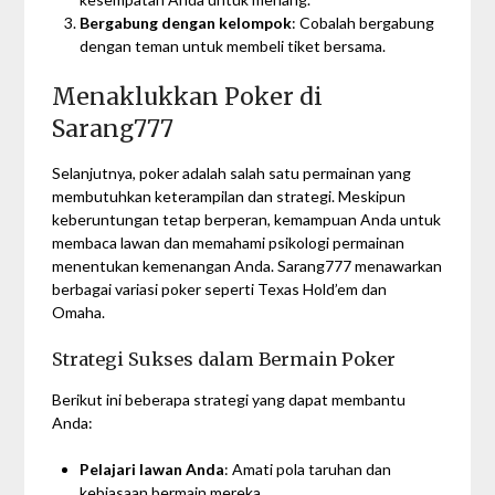
Bergabung dengan kelompok
: Cobalah bergabung
dengan teman untuk membeli tiket bersama.
Menaklukkan Poker di
Sarang777
Selanjutnya, poker adalah salah satu permainan yang
membutuhkan keterampilan dan strategi. Meskipun
keberuntungan tetap berperan, kemampuan Anda untuk
membaca lawan dan memahami psikologi permainan
menentukan kemenangan Anda. Sarang777 menawarkan
berbagai variasi poker seperti Texas Hold’em dan
Omaha.
Strategi Sukses dalam Bermain Poker
Berikut ini beberapa strategi yang dapat membantu
Anda:
Pelajari lawan Anda
: Amati pola taruhan dan
kebiasaan bermain mereka.