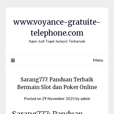
Skip
to
content
www.voyance-gratuite-
telephone.com
Agen Judi Togel Jackpot Terbanyak
Menu
Sarang777: Panduan Terbaik
Bermain Slot dan Poker Online
Posted on
29 November 2025
by
admin