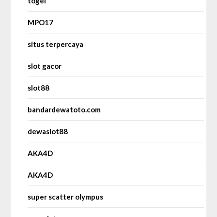
togel
MPO17
situs terpercaya
slot gacor
slot88
bandardewatoto.com
dewaslot88
AKA4D
AKA4D
super scatter olympus