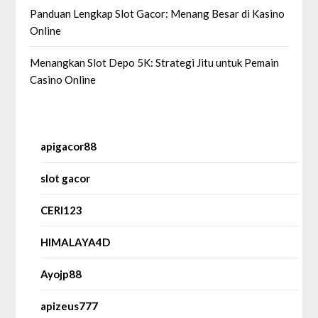
Panduan Lengkap Slot Gacor: Menang Besar di Kasino
Online
Menangkan Slot Depo 5K: Strategi Jitu untuk Pemain
Casino Online
apigacor88
slot gacor
CERI123
HIMALAYA4D
Ayojp88
apizeus777