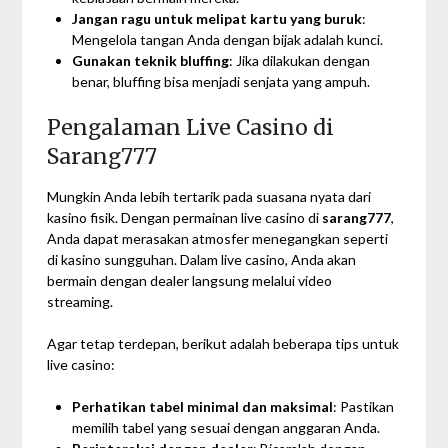
Jangan ragu untuk melipat kartu yang buruk
:
Mengelola tangan Anda dengan bijak adalah kunci.
Gunakan teknik bluffing
: Jika dilakukan dengan
benar, bluffing bisa menjadi senjata yang ampuh.
Pengalaman Live Casino di
Sarang777
Mungkin Anda lebih tertarik pada suasana nyata dari
kasino fisik. Dengan permainan live casino di
sarang777
,
Anda dapat merasakan atmosfer menegangkan seperti
di kasino sungguhan. Dalam live casino, Anda akan
bermain dengan dealer langsung melalui video
streaming.
Agar tetap terdepan, berikut adalah beberapa tips untuk
live casino:
Perhatikan tabel minimal dan maksimal
: Pastikan
memilih tabel yang sesuai dengan anggaran Anda.