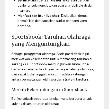
Berinteraksi dengan dealer
: Bicaralah dengan
dealer untuk menciptakan suasana lebih akrab dan
nyaman.
Manfaatkan fitur live chat
: Diskusikan dengan
pemain lain dan dapatkan sudut pandang yang
berbeda.
Sportsbook: Taruhan Olahraga
yang Menguntungkan
Sebagai penggemar olahraga, Anda pasti tidak ingin
melewatkan kesempatan untuk memasang taruhan di
sarang777
. Sportsbook memungkinkan Anda untuk
bertaruh pada pertandingan berbagai cabang olahraga,
dari sepak bola hingga basket. Ini adalah gabungan
antara pengetahuan olahraga dan strategi taruhan.
Meraih Keberuntungan di Sportsbook
Berikut adalah beberapa langkah yang berguna untuk
sukses dalam taruhan olahraga: