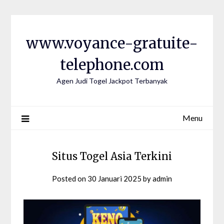
Skip
to
content
www.voyance-gratuite-
telephone.com
Agen Judi Togel Jackpot Terbanyak
Menu
Situs Togel Asia Terkini
Posted on
30 Januari 2025
by
admin