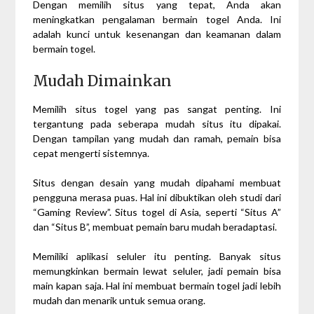
Dengan memilih situs yang tepat, Anda akan
meningkatkan pengalaman bermain togel Anda. Ini
adalah kunci untuk kesenangan dan keamanan dalam
bermain togel.
Mudah Dimainkan
Memilih situs togel yang pas sangat penting. Ini
tergantung pada seberapa mudah situs itu dipakai.
Dengan tampilan yang mudah dan ramah, pemain bisa
cepat mengerti sistemnya.
Situs dengan desain yang mudah dipahami membuat
pengguna merasa puas. Hal ini dibuktikan oleh studi dari
“Gaming Review”. Situs togel di Asia, seperti “Situs A”
dan “Situs B”, membuat pemain baru mudah beradaptasi.
Memiliki aplikasi seluler itu penting. Banyak situs
memungkinkan bermain lewat seluler, jadi pemain bisa
main kapan saja. Hal ini membuat bermain togel jadi lebih
mudah dan menarik untuk semua orang.