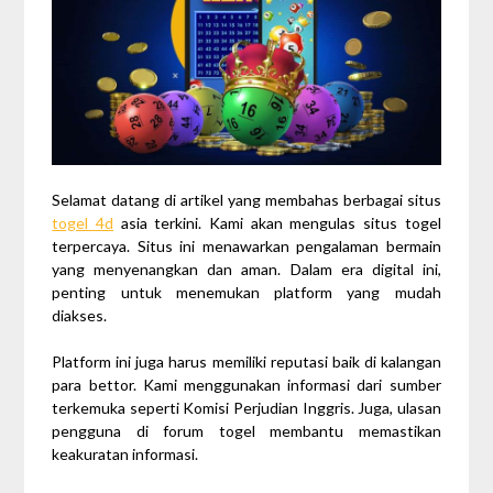
Selamat datang di artikel yang membahas berbagai situs
togel 4d
asia terkini. Kami akan mengulas situs togel
terpercaya. Situs ini menawarkan pengalaman bermain
yang menyenangkan dan aman. Dalam era digital ini,
penting untuk menemukan platform yang mudah
diakses.
Platform ini juga harus memiliki reputasi baik di kalangan
para bettor. Kami menggunakan informasi dari sumber
terkemuka seperti Komisi Perjudian Inggris. Juga, ulasan
pengguna di forum togel membantu memastikan
keakuratan informasi.