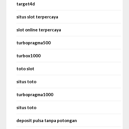
target4d
situs slot terpercaya
slot online terpercaya
turbopragma500
turbox1000
toto slot
situs toto
turbopragma1000
situs toto
deposit pulsa tanpa potongan