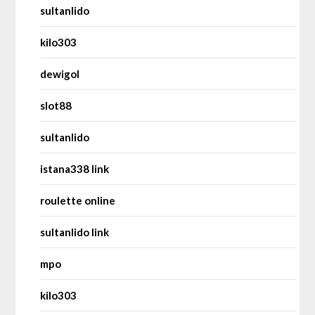
sultanlido
kilo303
dewigol
slot88
sultanlido
istana338 link
roulette online
sultanlido link
mpo
kilo303