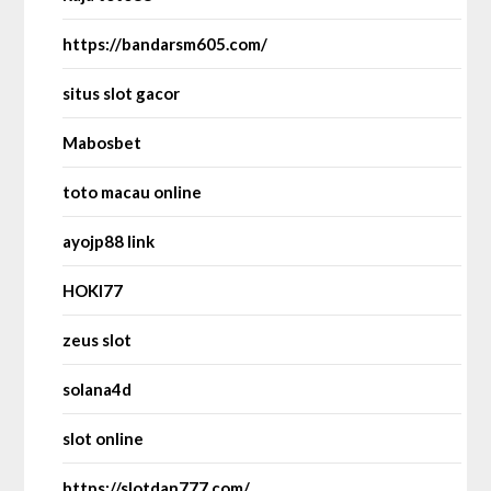
https://bandarsm605.com/
situs slot gacor
Mabosbet
toto macau online
ayojp88 link
HOKI77
zeus slot
solana4d
slot online
https://slotdan777.com/