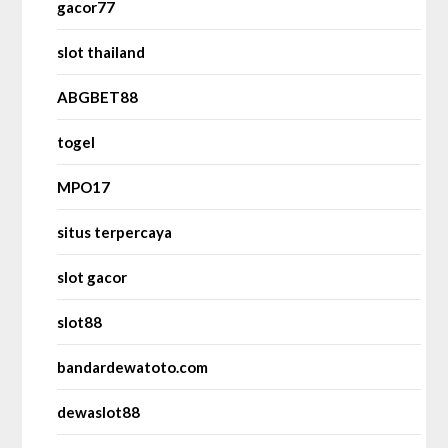
gacor77
slot thailand
ABGBET88
togel
MPO17
situs terpercaya
slot gacor
slot88
bandardewatoto.com
dewaslot88