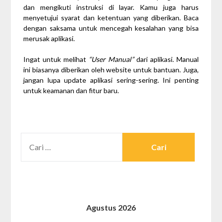
dan mengikuti instruksi di layar. Kamu juga harus
menyetujui syarat dan ketentuan yang diberikan. Baca
dengan saksama untuk mencegah kesalahan yang bisa
merusak aplikasi.
Ingat untuk melihat
“User Manual”
dari aplikasi. Manual
ini biasanya diberikan oleh website untuk bantuan. Juga,
jangan lupa update aplikasi sering-sering. Ini penting
untuk keamanan dan fitur baru.
CARI
UNTUK:
Agustus 2026