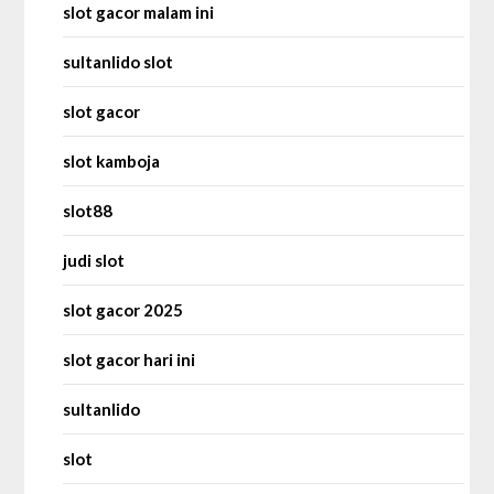
slot gacor malam ini
sultanlido slot
slot gacor
slot kamboja
slot88
judi slot
slot gacor 2025
slot gacor hari ini
sultanlido
slot