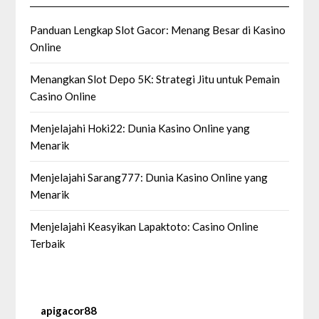
Panduan Lengkap Slot Gacor: Menang Besar di Kasino
Online
Menangkan Slot Depo 5K: Strategi Jitu untuk Pemain
Casino Online
Menjelajahi Hoki22: Dunia Kasino Online yang
Menarik
Menjelajahi Sarang777: Dunia Kasino Online yang
Menarik
Menjelajahi Keasyikan Lapaktoto: Casino Online
Terbaik
apigacor88