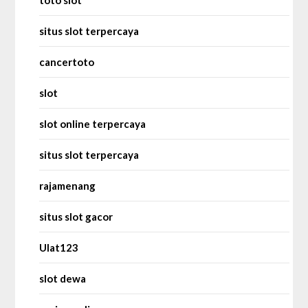
toto slot
situs slot terpercaya
cancertoto
slot
slot online terpercaya
situs slot terpercaya
rajamenang
situs slot gacor
Ulat123
slot dewa