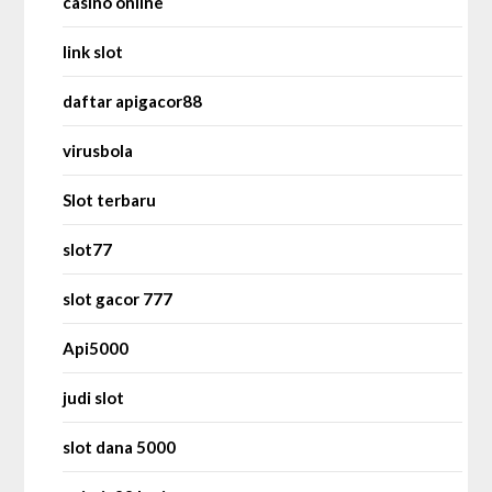
casino online
link slot
daftar apigacor88
virusbola
Slot terbaru
slot77
slot gacor 777
Api5000
judi slot
slot dana 5000