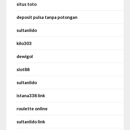
situs toto
deposit pulsa tanpa potongan
sultanlido
kilo303
dewigol
slot88
sultanlido
istana338 link
roulette online
sultanlido link