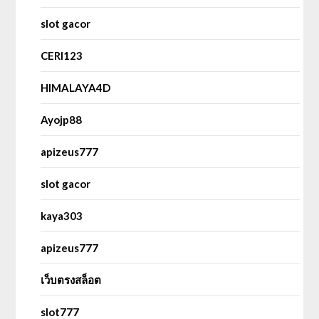
slot gacor
CERI123
HIMALAYA4D
Ayojp88
apizeus777
slot gacor
kaya303
apizeus777
เว็บตรงสล็อต
slot777