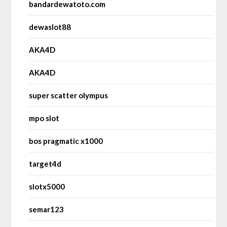
bandardewatoto.com
dewaslot88
AKA4D
AKA4D
super scatter olympus
mpo slot
bos pragmatic x1000
target4d
slotx5000
semar123