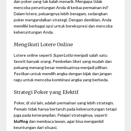
dan poker yang tak kalah menarik. Mengapa tidak
mencoba peruntungan Anda di kedua permainan ini?
Dalam lotere, peluangnya lebih beragam, sedangkan
poker mengandalkan strategi. Dengan demikian, Anda
memiliki berbagai opsi untuk berekspresi dan mencoba
keberuntungan Anda.
Mengikuti Lotere Online
Lotere online seperti
SuperLotto
menjadi salah satu
favorit banyak orang. Pembelian tiket yang mudah dan
peluang menang besar membuatnya menjadi pilihan.
Pastikan untuk memilih angka dengan bijak dan jangan
ragu untuk mencoba kombinasi angka yang berbeda.
Strategi Poker yang Efektif
Poker, di sisi lain, adalah permainan yang lebih strategis.
Pemain tidak hanya bertaruh pada keberuntungan tetapi
juga pada keterampilan. Pelajari strateginya, seperti
bluffing
dan membaca lawan, agar bisa mengambil
keuntungan dari situasi.