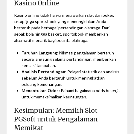
Kasino Online
Kasino online tidak hanya menawarkan slot dan poker,
tetapi juga sportsbook yang memungkinkan Anda
bertaruh pada berbagai pertandingan olahraga. Dari
sepak bola hingga basket, sportsbook memberikan
alternatif menarik bagi pecinta olahraga.
Taruhan Langsung:
Nikmati pengalaman bertaruh
secara langsung selama pertandingan, memberikan
sensasi tambahan.
Analisis Pertandingan:
Pelajari statistik dan analisis
sebelum Anda bertaruh untuk meningkatkan
peluang kemenangan.
Menentukan Odds:
Pahami bagaimana odds bekerja
untuk memaksimalkan keuntungan.
Kesimpulan: Memilih Slot
PGSoft untuk Pengalaman
Memikat