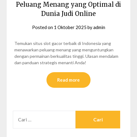
Peluang Menang yang Optimal di
Dunia Judi Online
Posted on
1 Oktober 2025
by
admin
Temukan situs slot gacor terbaik di Indonesia yang
menawarkan peluang menang yang menguntungkan
dengan permainan berkualitas tinggi. Ulasan mendalam
dan panduan strategis menanti Anda!
Read more
CARI
UNTUK: