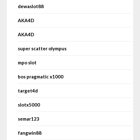
dewaslot88
AKA4D
AKA4D
super scatter olympus
mpo slot
bos pragmatic x1000
target4d
slotx5000
semar123
fangwin88