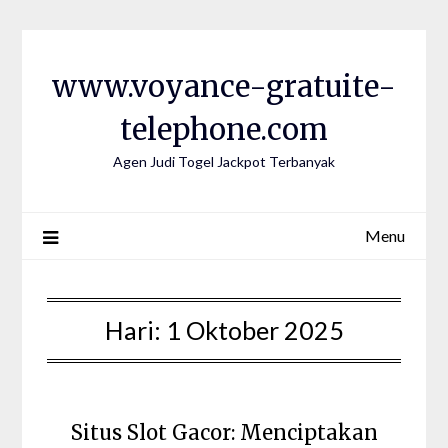
Skip
to
content
www.voyance-gratuite-
telephone.com
Agen Judi Togel Jackpot Terbanyak
Menu
Hari:
1 Oktober 2025
Situs Slot Gacor: Menciptakan