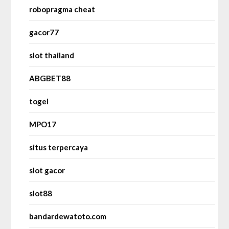
robopragma cheat
gacor77
slot thailand
ABGBET88
togel
MPO17
situs terpercaya
slot gacor
slot88
bandardewatoto.com