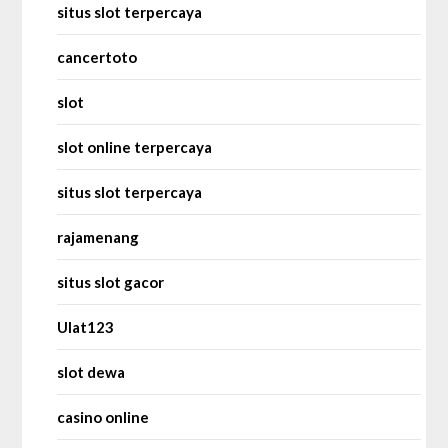
situs slot terpercaya
cancertoto
slot
slot online terpercaya
situs slot terpercaya
rajamenang
situs slot gacor
Ulat123
slot dewa
casino online