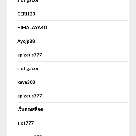
slot gacor
CERI123
HIMALAYA4D
Ayojp88
apizeus777
slot gacor
kaya303
apizeus777
เว็บตรงสล็อต
slot777