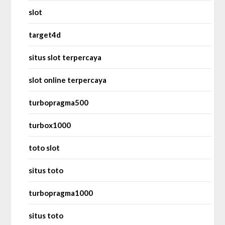
slot
target4d
situs slot terpercaya
slot online terpercaya
turbopragma500
turbox1000
toto slot
situs toto
turbopragma1000
situs toto