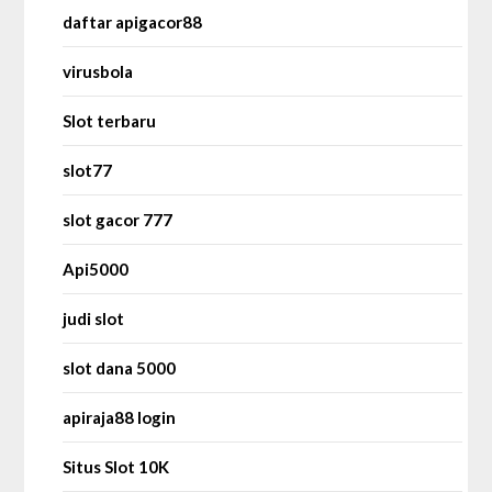
daftar apigacor88
virusbola
Slot terbaru
slot77
slot gacor 777
Api5000
judi slot
slot dana 5000
apiraja88 login
Situs Slot 10K