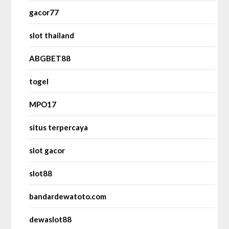
gacor77
slot thailand
ABGBET88
togel
MPO17
situs terpercaya
slot gacor
slot88
bandardewatoto.com
dewaslot88