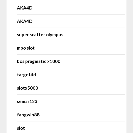
AKA4D
AKA4D
super scatter olympus
mpo slot
bos pragmatic x1000
target4d
slotx5000
semar123
fangwin88
slot