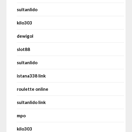
sultanlido
kilo303
dewigol
slot88
sultanlido
istana338 link
roulette online
sultanlido link
mpo
kilo303