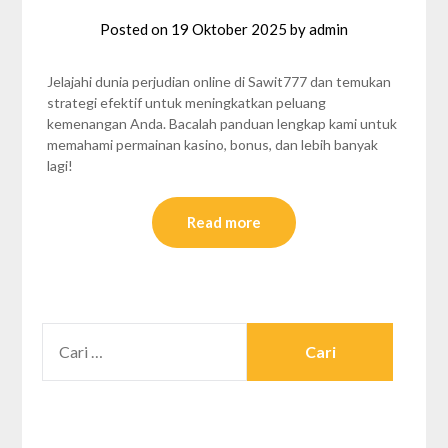
Posted on
19 Oktober 2025
by
admin
Jelajahi dunia perjudian online di Sawit777 dan temukan
strategi efektif untuk meningkatkan peluang
kemenangan Anda. Bacalah panduan lengkap kami untuk
memahami permainan kasino, bonus, dan lebih banyak
lagi!
Read more
CARI
UNTUK: