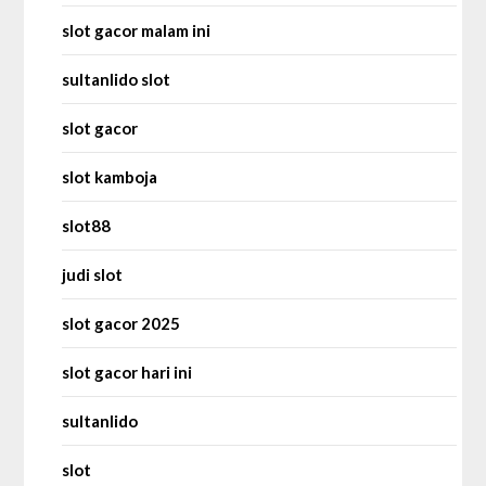
slot gacor malam ini
sultanlido slot
slot gacor
slot kamboja
slot88
judi slot
slot gacor 2025
slot gacor hari ini
sultanlido
slot