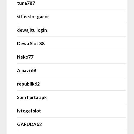
tuna787
situs slot gacor
dewajitu login
Dewa Slot 88
Neko77
Amavi 68
republik62
Spin harta apk
lvtogel slot
GARUDA62